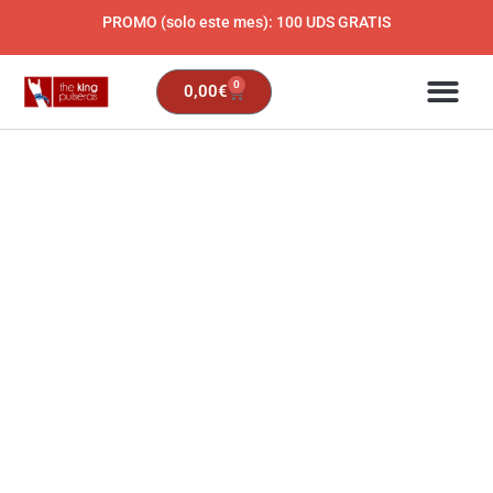
Ir
PROMO (solo este mes): 100 UDS GRATIS
al
contenido
0
Carrito
0,00
€
Pedidos
EXPRESS
cantidad