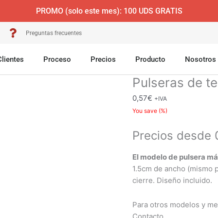
PROMO (solo este mes): 100 UDS GRATIS
Preguntas frecuentes
Clientes
Proceso
Precios
Producto
Nosotros
Pulseras de t
Pulseras
de
0,57
€
+IVA
tela
You save
(
%)
personalizadas
cantidad
Precios desde 
El modelo de pulsera m
1.5cm de ancho (mismo pr
cierre. Diseño incluido.
Para otros modelos y me
Contacto.