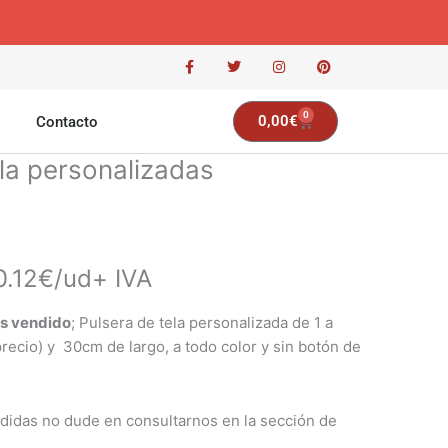
F
T
I
P
a
w
n
i
c
i
s
n
e
t
t
t
b
t
a
e
0
Carrito
o
e
g
r
0,00
€
Contacto
o
r
r
e
k
a
s
-
m
t
ela personalizadas
f
0.12€/ud+ IVA
ás vendido
; Pulsera de tela personalizada de 1 a
ecio) y 30cm de largo, a todo color y sin botón de
didas no dude en consultarnos en la sección de