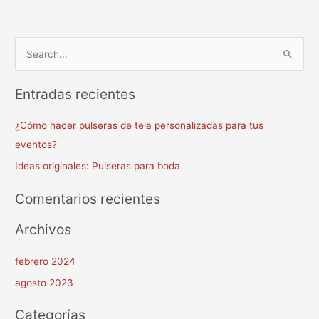
B
u
Entradas recientes
s
c
¿Cómo hacer pulseras de tela personalizadas para tus
a
eventos?
r
Ideas originales: Pulseras para boda
p
o
Comentarios recientes
r
Archivos
:
febrero 2024
agosto 2023
Categorías