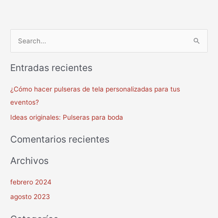
B
u
Entradas recientes
s
c
¿Cómo hacer pulseras de tela personalizadas para tus
a
eventos?
r
Ideas originales: Pulseras para boda
p
o
Comentarios recientes
r
Archivos
:
febrero 2024
agosto 2023