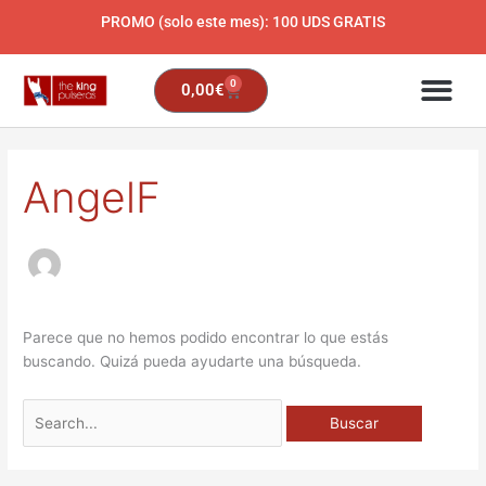
Ir
PROMO (solo este mes): 100 UDS GRATIS
al
contenido
0
Carrito
0,00
€
Buscar
AngelF
por:
Parece que no hemos podido encontrar lo que estás
buscando. Quizá pueda ayudarte una búsqueda.