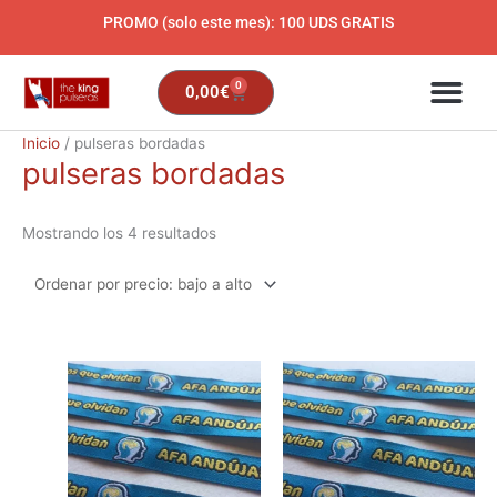
Ir
PROMO (solo este mes): 100 UDS GRATIS
al
contenido
0
Carrito
0,00
€
Ordenado
Inicio
/ pulseras bordadas
pulseras bordadas
por
precio:
bajo
Mostrando los 4 resultados
a
alto
Este
producto
tiene
múltiples
variantes.
Las