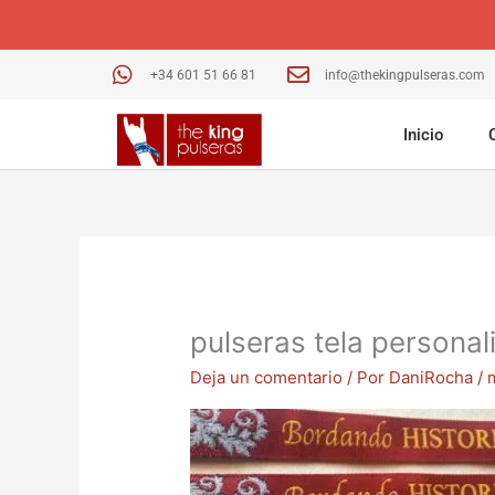
Ir
al
contenido
+34 601 51 66 81
info@thekingpulseras.com
Inicio
pulseras tela personal
Deja un comentario
/ Por
DaniRocha
/