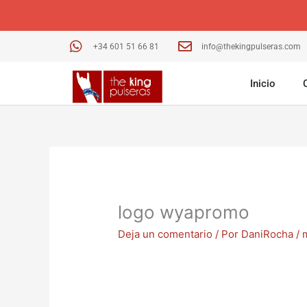
Ir
al
contenido
+34 601 51 66 81
info@thekingpulseras.com
Inicio
logo wyapromo
Deja un comentario
/ Por
DaniRocha
/