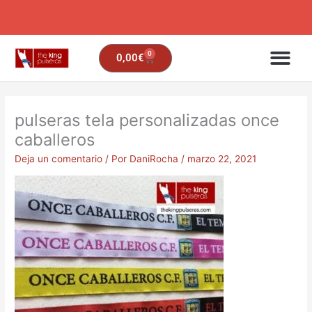
Ir
al
contenido
PROMO (solo este mes): 100 UDS GRATIS
0
Carrito
0,00
€
pulseras tela personalizadas once
caballeros
Deja un comentario
/ Por
DaniRocha
/
marzo 22, 2021