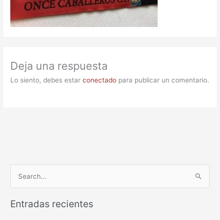
Deja una respuesta
Lo siento, debes estar
conectado
para publicar un comentario.
B
u
Entradas recientes
s
c