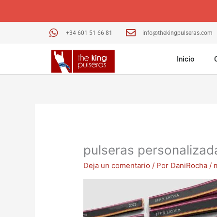
Ir
al
contenido
+34 601 51 66 81
info@thekingpulseras.com
Inicio
pulseras personalizad
Deja un comentario
/ Por
DaniRocha
/